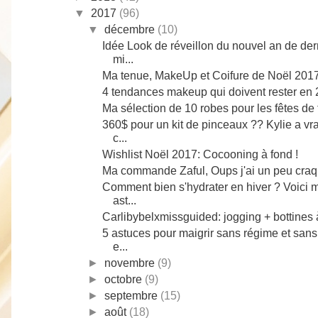
▼
2017
(96)
▼
décembre
(10)
Idée Look de réveillon du nouvel an de der
mi...
Ma tenue, MakeUp et Coifure de Noël 201
4 tendances makeup qui doivent rester en 2
Ma sélection de 10 robes pour les fêtes de fi
360$ pour un kit de pinceaux ?? Kylie a vr
c...
Wishlist Noël 2017: Cocooning à fond !
Ma commande Zaful, Oups j'ai un peu craq
Comment bien s'hydrater en hiver ? Voici 
ast...
Carlibybelxmissguided: jogging + bottines 
5 astuces pour maigrir sans régime et sans
e...
►
novembre
(9)
►
octobre
(9)
►
septembre
(15)
►
août
(18)