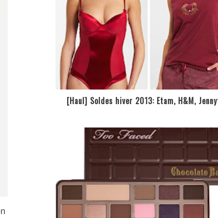
[Haul] Soldes hiver 2013: Etam, H&M, Jenny
on