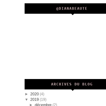
@DIANABEAUTE
ARCHIVES DU BLOG
►
2020
(4)
▼
2019
(19)
►
décembre
(2)