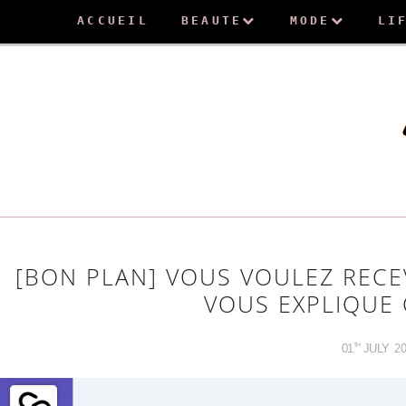
ACCUEIL
BEAUTE
MODE
LI
[BON PLAN] VOUS VOULEZ RECEV
VOUS EXPLIQUE 
01
JULY
20
TH