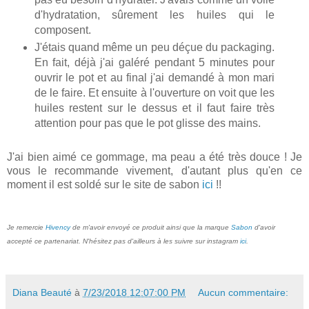
d'hydratation, sûrement les huiles qui le
composent.
J'étais quand même un peu déçue du packaging.
En fait, déjà j'ai galéré pendant 5 minutes pour
ouvrir le pot et au final j'ai demandé à mon mari
de le faire. Et ensuite à l'ouverture on voit que les
huiles restent sur le dessus et il faut faire très
attention pour pas que le pot glisse des mains.
J'ai bien aimé ce gommage, ma peau a été très douce ! Je
vous le recommande vivement, d'autant plus qu'en ce
moment il est soldé sur le site de sabon
ici
!!
Je remercie
Hivency
de m'avoir envoyé ce produit ainsi que la marque
Sabon
d'avoir
accepté ce partenariat. N'hésitez pas d'ailleurs à les suivre sur instagram
ici
.
Diana Beauté
à
7/23/2018 12:07:00 PM
Aucun commentaire: