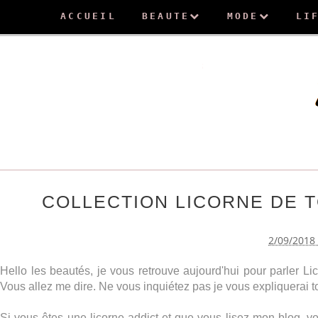
ACCUEIL
BEAUTE
MODE
LI
COLLECTION LICORNE DE TO
2/09/2018
Hello les beautés, je vous retrouve aujourd'hui pour parler Li
Vous allez me dire. Ne vous inquiétez pas je vous expliquerai tou
Si vous êtes une licorne addict et que vous lisez mon blog, v