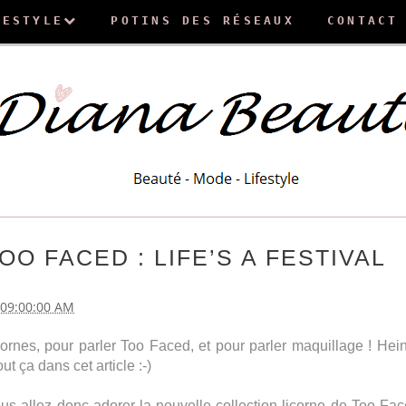
FESTYLE
POTINS DES RÉSEAUX
CONTACT
O FACED : LIFE’S A FESTIVAL
 09:00:00 AM
cornes, pour parler Too Faced, et pour parler maquillage ! Hei
t ça dans cet article :-)
ous allez donc adorer la nouvelle collection licorne de Too Fa