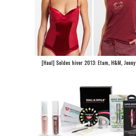
[Haul] Soldes hiver 2013: Etam, H&M, Jenny