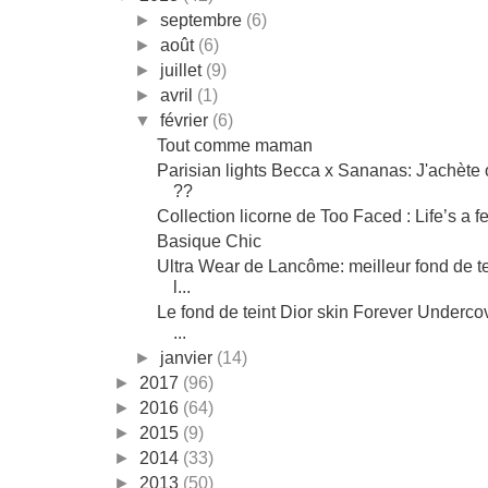
►
septembre
(6)
►
août
(6)
►
juillet
(9)
►
avril
(1)
▼
février
(6)
Tout comme maman
Parisian lights Becca x Sananas: J'achète
??
Collection licorne de Too Faced : Life’s a fe
Basique Chic
Ultra Wear de Lancôme: meilleur fond de te
l...
Le fond de teint Dior skin Forever Underco
...
►
janvier
(14)
►
2017
(96)
►
2016
(64)
►
2015
(9)
►
2014
(33)
►
2013
(50)