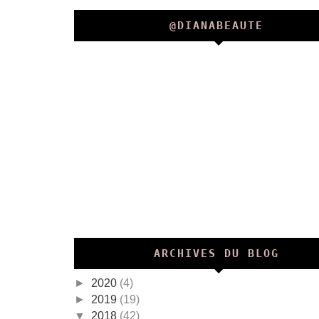
@DIANABEAUTE
ARCHIVES DU BLOG
►
2020
(4)
►
2019
(19)
▼
2018
(42)