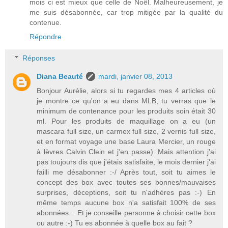
mois ci est mieux que celle de Noël. Malheureusement, je
me suis désabonnée, car trop mitigée par la qualité du
contenue.
Répondre
Réponses
Diana Beauté
mardi, janvier 08, 2013
Bonjour Aurélie, alors si tu regardes mes 4 articles où
je montre ce qu'on a eu dans MLB, tu verras que le
minimum de contenance pour les produits soin était 30
ml. Pour les produits de maquillage on a eu (un
mascara full size, un carmex full size, 2 vernis full size,
et en format voyage une base Laura Mercier, un rouge
à lèvres Calvin Clein et j'en passe). Mais attention j'ai
pas toujours dis que j'étais satisfaite, le mois dernier j'ai
failli me désabonner :-/ Après tout, soit tu aimes le
concept des box avec toutes ses bonnes/mauvaises
surprises, déceptions, soit tu n'adhères pas :-) En
même temps aucune box n'a satisfait 100% de ses
abonnées... Et je conseille personne à choisir cette box
ou autre :-) Tu es abonnée à quelle box au fait ?