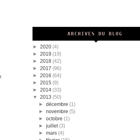
ARCHIVES DU BLOG
►
2020
(4)
►
2019
(19)
►
2018
(42)
►
2017
(96)
►
2016
(64)
t
►
2015
(9)
►
2014
(33)
▼
2013
(50)
►
décembre
(1)
►
novembre
(5)
►
octobre
(1)
►
juillet
(3)
►
mars
(4)