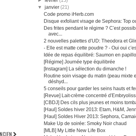
►
février
(15)
▼
janvier
(21)
Code promo iHerb.com
Disque exfoliant visage de Sephora: Top o
Des frites pendant le régime ? C'est possib
avec...
2 nouvelles palettes d'UD: Theodora et Gl
- Elle est matte cette poudre ? - Oui oui c'est
Idée de repas équilibré: Saumon en papillo
[Régime] Journée type équilibrée
[Instagram] La sélection du dimanche !
Routine soin visage du matin (peau mixte e
déshyd...
5 conseils pour garder les seins hauts et fe
[Revue] Lait-crème concentré d'Embryolis
[CBDJ] Des cils plus jeunes et moins tomb
[Haul] Soldes hiver 2013: Etam, H&M, Jenn
[Haul] Soldes Hiver 2013: Sephora, Cama
Make Up de soirée: Smoky Noir chaud
[MLB] My Little New Life Box
ANCIEN