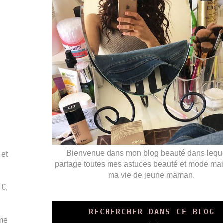
Bienvenue dans mon blog beauté dans leque
 et
partage toutes mes astuces beauté et mode mai
ma vie de jeune maman.
 €,
RECHERCHER DANS CE BLOG
ame