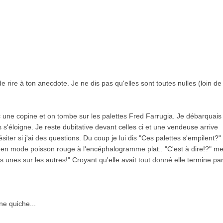
rire à ton anecdote. Je ne dis pas qu'elles sont toutes nulles (loin de
c une copine et on tombe sur les palettes Fred Farrugia. Je débarquais
 s'éloigne. Je reste dubitative devant celles ci et une vendeuse arrive
iter si j'ai des questions. Du coup je lui dis "Ces palettes s'empilent?"
.... en mode poisson rouge à l'encéphalogramme plat.. "C'est à dire!?" m
 les unes sur les autres!" Croyant qu'elle avait tout donné elle termine pa
ne quiche...