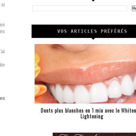
 si
des
VOS ARTICLES PRÉFÉRÉS
les
'ai
tie
tes
Dents plus blanches en 1 min avec le White
Lightening