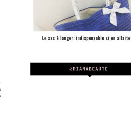
Le sac à langer: indispensable si on allaite
@DIANABEAUTE
y
s
s