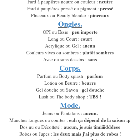
neutre
Fard à paupières neutre ou couleur :
pressé
Fard à paupières pressé ou pigment :
pinceaux
Pinceaux ou Beauty blender :
Ongles.
peu importe
OPI ou Essie :
court
Long ou Court :
ucun
Acrylique ou Gel : a
plutôt sombres
Couleurs vives ou sombres :
sans
Avec ou sans dessins :
Corps.
parfum
Parfum ou Body splash :
beurre
Lotion ou Beurre :
gel douche
Gel douche ou Savon :
TBS !
Lush ou The body shop :
Mode.
aucun.
Jeans ou Pantalons :
euh ça dépend de la saison :p
Manches longues ou courtes :
aucun, je suis timiiiidddeee
Dos nu ou Décolleté :
les deux mais j'ai plus de robes !
Robes ou Jupes :