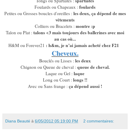
spartiates
Tongs ou Spartiates :
foulards
Foulards ou Chapeaux :
les deux, ça dépend de mes
Petites ou Grosses boucles d'oreilles :
vêtements
montre :p
Colliers ou Bracelets :
talons <3 mais toujours des ballerines avec moi
Talon ou Plat :
au cas où...
: h&m, je n’ai jamais acheté chez F21
H&M ou Forever21
Cheveux.
les deux
Bouclés ou Lisses :
queue de cheval.
Chignon ou Queue de cheval :
laque
Laque ou Gel :
longs !!
Long ou Court :
ça dépend aussi !
Avec ou Sans frange :
Diana Beauté
à
6/05/2012 05:19:00 PM
2 commentaires: