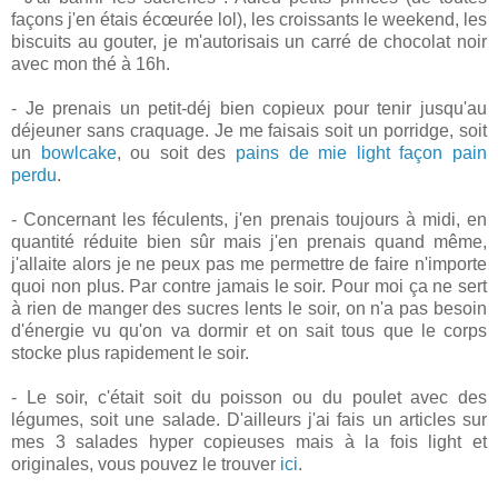
façons j'en étais écœurée lol), les croissants le weekend, les
biscuits au gouter, je m'autorisais un carré de chocolat noir
avec mon thé à 16h.
- Je prenais un petit-déj bien copieux pour tenir jusqu'au
déjeuner sans craquage. Je me faisais soit un porridge, soit
un
bowlcake
, ou soit des
pains de mie light façon pain
perdu
.
- Concernant les féculents, j'en prenais toujours à midi, en
quantité réduite bien sûr mais j'en prenais quand même,
j'allaite alors je ne peux pas me permettre de faire n'importe
quoi non plus. Par contre jamais le soir. Pour moi ça ne sert
à rien de manger des sucres lents le soir, on n'a pas besoin
d'énergie vu qu'on va dormir et on sait tous que le corps
stocke plus rapidement le soir.
- Le soir, c'était soit du poisson ou du poulet avec des
légumes, soit une salade. D'ailleurs j'ai fais un articles sur
mes 3 salades hyper copieuses mais à la fois light et
originales, vous pouvez le trouver
ici
.