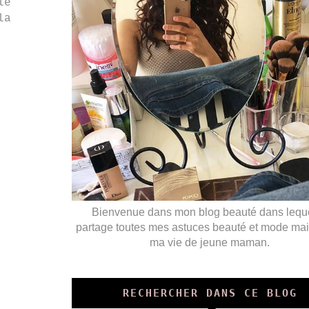
le
la
Bienvenue dans mon blog beauté dans leque
partage toutes mes astuces beauté et mode mai
ma vie de jeune maman.
RECHERCHER DANS CE BLOG