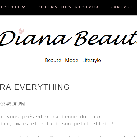
FESTYLE
POTINS DES RÉSEAUX
CONTACT
ARA EVERYTHING
 07:48:00 PM
ur vous présenter ma tenue du jour.
ater, mais elle fait son petit effet !