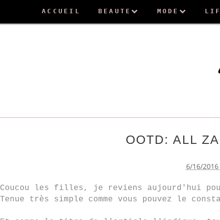
ACCUEIL
BEAUTE
MODE
LI
OOTD: ALL Z
6/16/2016
Coucou les filles, je reviens aujourd'hui po
Tenue très simple comme vous pouvez le const