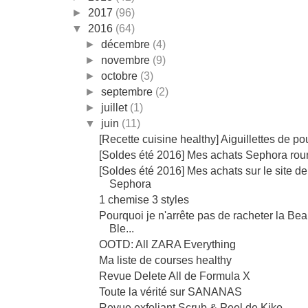
►
2017
(96)
▼
2016
(64)
►
décembre
(4)
►
novembre
(9)
►
octobre
(3)
►
septembre
(2)
►
juillet
(1)
▼
juin
(11)
[Recette cuisine healthy] Aiguillettes de pou
[Soldes été 2016] Mes achats Sephora rou
[Soldes été 2016] Mes achats sur le site de
Sephora
1 chemise 3 styles
Pourquoi je n'arrête pas de racheter la Bea
Ble...
OOTD: All ZARA Everything
Ma liste de courses healthy
Revue Delete All de Formula X
Toute la vérité sur SANANAS
Revue exfoliant Scrub & Peel de Kiko